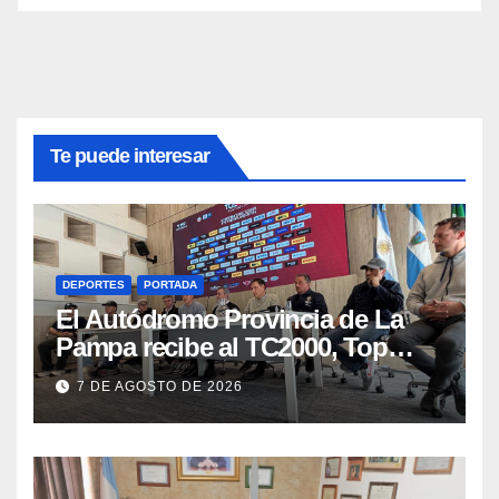
Te puede interesar
DEPORTES
PORTADA
El Autódromo Provincia de La
Pampa recibe al TC2000, Top
Race y Fórmula Nacional este fin
7 DE AGOSTO DE 2026
de semana