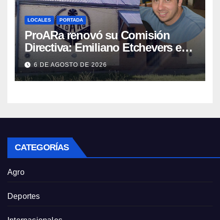
LOCALES
PORTADA
ProARa renovó su Comisión
Directiva: Emiliano Etchevers es
el nuevo Presidente de la entidad
6 DE AGOSTO DE 2026
CATEGORÍAS
Agro
Deportes