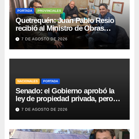
PORTADA
PROVINCIALES
Quetrequén: Juan Pablo Resio
recibió al Ministro de Obras
Públicas y al Presidente de
7 DE AGOSTO DE 2026
Vialidad para recorrer la ruta a
Villa Huidobro
NACIONALES
PORTADA
Senado: el Gobierno aprobó la
ley de propiedad privada, pero
tuvo que quitar otro capítulo
7 DE AGOSTO DE 2026