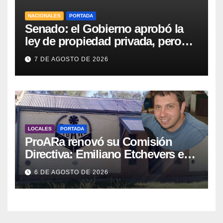
NACIONALES
PORTADA
Senado: el Gobierno aprobó la
ley de propiedad privada, pero
tuvo que quitar otro capítulo
7 DE AGOSTO DE 2026
LOCALES
PORTADA
ProARa renovó su Comisión
Directiva: Emiliano Etchevers es
el nuevo Presidente de la entidad
6 DE AGOSTO DE 2026