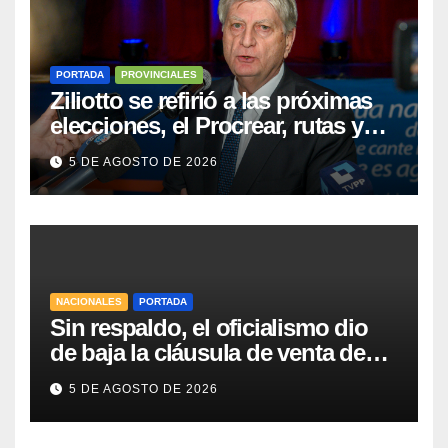
PORTADA
PROVINCIALES
Ziliotto se refirió a las próximas
elecciones, el Procrear, rutas y
Vaca Muerta
5 DE AGOSTO DE 2026
NACIONALES
PORTADA
Sin respaldo, el oficialismo dio
de baja la cláusula de venta de
tierras a extranjeros para salvar la
5 DE AGOSTO DE 2026
sesión