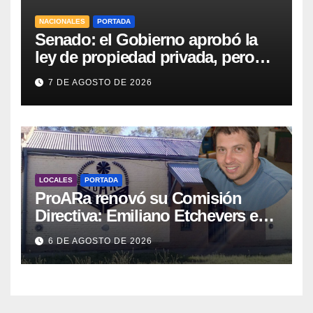
NACIONALES
PORTADA
Senado: el Gobierno aprobó la
ley de propiedad privada, pero
tuvo que quitar otro capítulo
7 DE AGOSTO DE 2026
LOCALES
PORTADA
ProARa renovó su Comisión
Directiva: Emiliano Etchevers es
el nuevo Presidente de la entidad
6 DE AGOSTO DE 2026