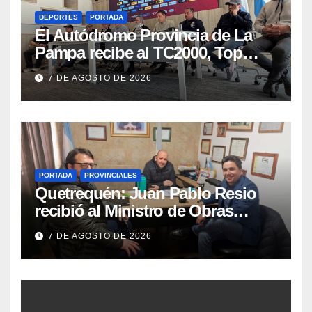
DEPORTES
PORTADA
El Autódromo Provincia de La
Pampa recibe al TC2000, Top
Race y Fórmula Nacional este fin
7 DE AGOSTO DE 2026
de semana
PORTADA
PROVINCIALES
Quetrequén: Juan Pablo Resio
recibió al Ministro de Obras
Públicas y al Presidente de
7 DE AGOSTO DE 2026
Vialidad para recorrer la ruta a
Villa Huidobro