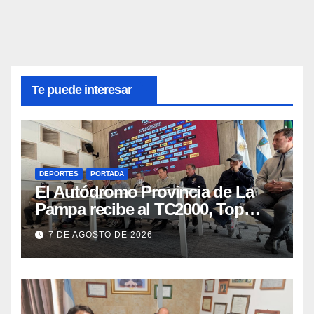
Te puede interesar
DEPORTES
PORTADA
El Autódromo Provincia de La
Pampa recibe al TC2000, Top
Race y Fórmula Nacional este fin
7 DE AGOSTO DE 2026
de semana