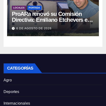
LOCALES
PORTADA
ProARa renovó su Comisión
Directiva: Emiliano Etchevers es
el nuevo Presidente de la entidad
6 DE AGOSTO DE 2026
CATEGORÍAS
Agro
Deportes
Internacionales