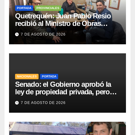
PORTADA
PROVINCIALES
Quetrequén: Juan Pablo Resio
recibió al Ministro de Obras
Públicas y al Presidente de
7 DE AGOSTO DE 2026
Vialidad para recorrer la ruta a
Villa Huidobro
NACIONALES
PORTADA
Senado: el Gobierno aprobó la
ley de propiedad privada, pero
tuvo que quitar otro capítulo
7 DE AGOSTO DE 2026