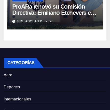
ProARa renovó su Comisión
Directiva: Emiliano Etchevers es
el nuevo Presidente de la entidad
6 DE AGOSTO DE 2026
CATEGORÍAS
Agro
Deportes
Internacionales