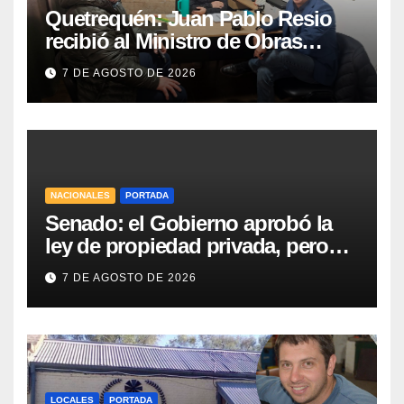
Quetrequén: Juan Pablo Resio
recibió al Ministro de Obras
Públicas y al Presidente de
7 DE AGOSTO DE 2026
Vialidad para recorrer la ruta a
Villa Huidobro
NACIONALES
PORTADA
Senado: el Gobierno aprobó la
ley de propiedad privada, pero
tuvo que quitar otro capítulo
7 DE AGOSTO DE 2026
LOCALES
PORTADA