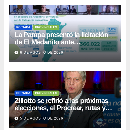
PORTADA
PROVINCIALES
La Pampa presentó la licitación
de El Medanito ante
representaciones diplomáticas
6 DE AGOSTO DE 2026
PORTADA
PROVINCIALES
Ziliotto se refirió a las próximas
elecciones, el Procrear, rutas y
Vaca Muerta
5 DE AGOSTO DE 2026