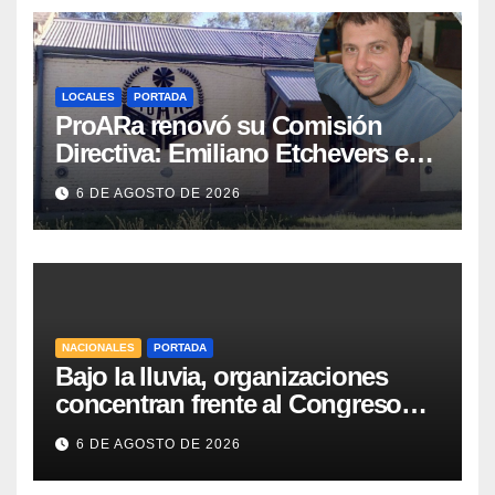
LOCALES
PORTADA
ProARa renovó su Comisión
Directiva: Emiliano Etchevers es
el nuevo Presidente de la entidad
6 DE AGOSTO DE 2026
NACIONALES
PORTADA
Bajo la lluvia, organizaciones
concentran frente al Congreso
contra de la Ley de Propiedad
6 DE AGOSTO DE 2026
Privada